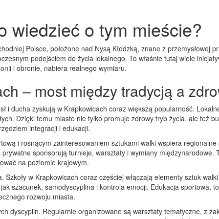
o wiedzieć o tym mieście?
achodniej Polsce, położone nad Nysą Kłodzką, znane z przemysłowej prz
oczesnym podejściem do życia lokalnego. To właśnie tutaj wiele inicjat
nii i obronie
, nabiera realnego wymiaru.
ach – most między tradycją a zdr
ysł i ducha
zyskują w Krapkowicach coraz większą popularność. Lokalne k
łych. Dzięki temu miasto nie tylko promuje zdrowy tryb życia, ale też b
zędziem integracji i edukacji.
ortową i rosnącym zainteresowaniem sztukami walki
wspiera regionalne 
rywatne sponsorują turnieje, warsztaty i wymiany międzynarodowe. Ta
zować na poziomie krajowym.
. Szkoły w Krapkowicach coraz częściej włączają elementy sztuk walk
ch jak szacunek, samodyscyplina i kontrola emocji.
Edukacja sportowa
,
t
ecznego rozwoju miasta.
ych dyscyplin. Regularnie organizowane są
warsztaty tematyczne
,
z zak