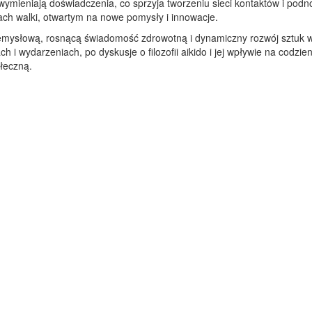
 wymieniają doświadczenia, co sprzyja tworzeniu sieci kontaktów i podn
ach walki, otwartym na nowe pomysły i innowacje.
mysłową, rosnącą świadomość zdrowotną i dynamiczny rozwój sztuk wal
h i wydarzeniach, po dyskusje o filozofii aikido i jej wpływie na codzie
ołeczną.