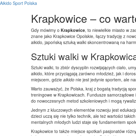
Aikido Sport Polska
Krapkowice – co wart
Gdy mówimy o
Krapkowice
,
to niewielkie miasto w z
znane jako
Krapkowice Opolskie
, łączy tradycję z now
aikido
,
japońską sztuką walki skoncentrowaną na harmo
Sztuki walki w Krapkowic
Sztuki walki
,
to zbiór dyscyplin rozwijających ciało, um
aikido, które przyciągają zarówno młodzież, jak i doros
miejscem, gdzie
aikido
nie jest jedynie sportem, ale nar
Warto zauważyć, że
Polska
,
kraj z bogatą tradycją sp
treningowe w Krapkowicach. Fundusze samorządowe i p
do nowoczesnych metod szkoleniowych i mogą rywali
Jednym z kluczowych elementów rozwoju jest edukacja
dzieci uczą się nie tylko technik, ale też wartości taki
mentalnych młodych ludzi
staje się fundamentem społ
Krapkowice to także miejsce spotkań pasjonatów różn