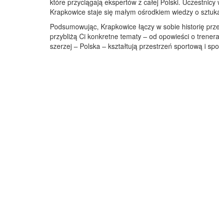
które przyciągają ekspertów z całej Polski. Uczestnicy
Krapkowice staje się małym ośrodkiem wiedzy o sztuk
Podsumowując, Krapkowice łączy w sobie historię prze
przybliżą Ci konkretne tematy – od opowieści o trenerac
szerzej – Polska – kształtują przestrzeń sportową i sp