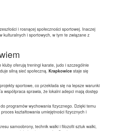
eszłości i rosnącej społeczności sportowej
. Inaczej
yw kulturalnych i sportowych, w tym te związane z
owiem
luby oferują treningi karate, judo i szczególnie
uduje silną sieć społeczną.
Krapkowice
staje się
projekty sportowe, co przekłada się na lepsze warunki
 współpraca sprawia, że lokalni adepci mają dostęp
i do programów wychowania fizycznego. Dzięki temu
o proces kształtowania umiejętności fizycznych i
resu samoobrony, technik walki i filozofii sztuk walki
,