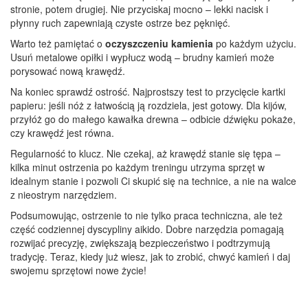
stronie, potem drugiej. Nie przyciskaj mocno – lekki nacisk i
płynny ruch zapewniają czyste ostrze bez pęknięć.
Warto też pamiętać o
oczyszczeniu kamienia
po każdym użyciu.
Usuń metalowe opiłki i wypłucz wodą – brudny kamień może
porysować nową krawędź.
Na koniec sprawdź ostrość. Najprostszy test to przycięcie kartki
papieru: jeśli nóż z łatwością ją rozdziela, jest gotowy. Dla kijów,
przyłóż go do małego kawałka drewna – odbicie dźwięku pokaże,
czy krawędź jest równa.
Regularność to klucz. Nie czekaj, aż krawędź stanie się tępa –
kilka minut ostrzenia po każdym treningu utrzyma sprzęt w
idealnym stanie i pozwoli Ci skupić się na technice, a nie na walce
z nieostrym narzędziem.
Podsumowując, ostrzenie to nie tylko praca techniczna, ale też
część codziennej dyscypliny aikido. Dobre narzędzia pomagają
rozwijać precyzję, zwiększają bezpieczeństwo i podtrzymują
tradycję. Teraz, kiedy już wiesz, jak to zrobić, chwyć kamień i daj
swojemu sprzętowi nowe życie!