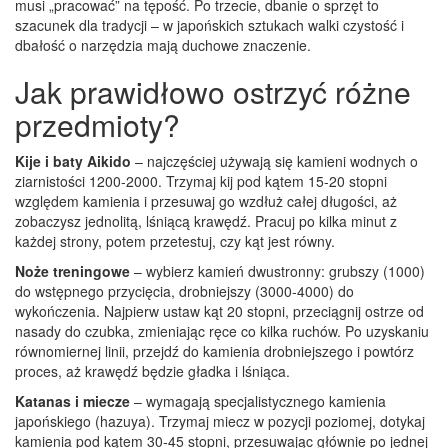
musi „pracować” na tępość. Po trzecie, dbanie o sprzęt to
szacunek dla tradycji – w japońskich sztukach walki czystość i
dbałość o narzędzia mają duchowe znaczenie.
Jak prawidłowo ostrzyć różne
przedmioty?
Kije i baty Aikido
– najczęściej używają się kamieni wodnych o
ziarnistości 1200‑2000. Trzymaj kij pod kątem 15‑20 stopni
względem kamienia i przesuwaj go wzdłuż całej długości, aż
zobaczysz jednolitą, lśniącą krawędź. Pracuj po kilka minut z
każdej strony, potem przetestuj, czy kąt jest równy.
Noże treningowe
– wybierz kamień dwustronny: grubszy (1000)
do wstępnego przycięcia, drobniejszy (3000‑4000) do
wykończenia. Najpierw ustaw kąt 20 stopni, przeciągnij ostrze od
nasady do czubka, zmieniając ręce co kilka ruchów. Po uzyskaniu
równomiernej linii, przejdź do kamienia drobniejszego i powtórz
proces, aż krawędź będzie gładka i lśniąca.
Katanas i miecze
– wymagają specjalistycznego kamienia
japońskiego (hazuya). Trzymaj miecz w pozycji poziomej, dotykaj
kamienia pod kątem 30‑45 stopni, przesuwając głównie po jednej