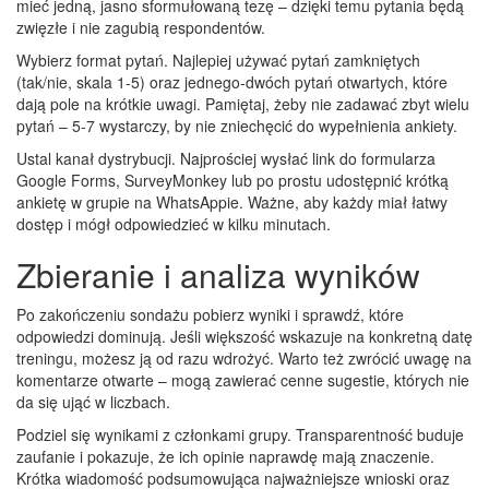
mieć jedną, jasno sformułowaną tezę – dzięki temu pytania będą
zwięzłe i nie zagubią respondentów.
Wybierz format pytań. Najlepiej używać pytań zamkniętych
(tak/nie, skala 1‑5) oraz jednego‑dwóch pytań otwartych, które
dają pole na krótkie uwagi. Pamiętaj, żeby nie zadawać zbyt wielu
pytań – 5‑7 wystarczy, by nie zniechęcić do wypełnienia ankiety.
Ustal kanał dystrybucji. Najprościej wysłać link do formularza
Google Forms, SurveyMonkey lub po prostu udostępnić krótką
ankietę w grupie na WhatsAppie. Ważne, aby każdy miał łatwy
dostęp i mógł odpowiedzieć w kilku minutach.
Zbieranie i analiza wyników
Po zakończeniu sondażu pobierz wyniki i sprawdź, które
odpowiedzi dominują. Jeśli większość wskazuje na konkretną datę
treningu, możesz ją od razu wdrożyć. Warto też zwrócić uwagę na
komentarze otwarte – mogą zawierać cenne sugestie, których nie
da się ująć w liczbach.
Podziel się wynikami z członkami grupy. Transparentność buduje
zaufanie i pokazuje, że ich opinie naprawdę mają znaczenie.
Krótka wiadomość podsumowująca najważniejsze wnioski oraz